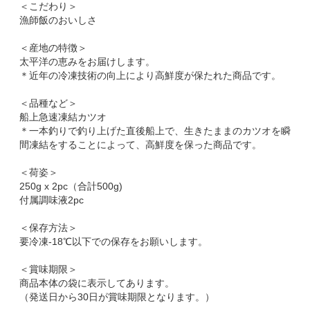
＜こだわり＞
漁師飯のおいしさ
＜産地の特徴＞
太平洋の恵みをお届けします。
＊近年の冷凍技術の向上により高鮮度が保たれた商品です。
＜品種など＞
船上急速凍結カツオ
＊一本釣りで釣り上げた直後船上で、生きたままのカツオを瞬
間凍結をすることによって、高鮮度を保った商品です。
＜荷姿＞
250g x 2pc（合計500g)
付属調味液2pc
＜保存方法＞
要冷凍-18℃以下での保存をお願いします。
＜賞味期限＞
商品本体の袋に表示してあります。
（発送日から30日が賞味期限となります。）