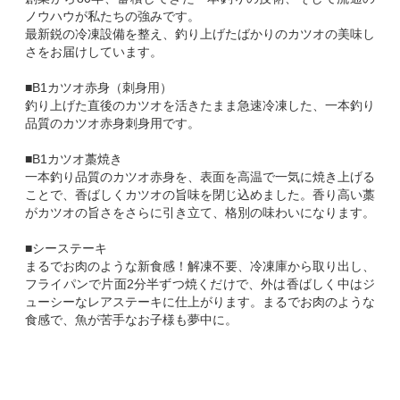
ノウハウが私たちの強みです。
最新鋭の冷凍設備を整え、釣り上げたばかりのカツオの美味し
さをお届けしています。
■B1カツオ赤身（刺身用）
釣り上げた直後のカツオを活きたまま急速冷凍した、一本釣り
品質のカツオ赤身刺身用です。
■B1カツオ藁焼き
一本釣り品質のカツオ赤身を、表面を高温で一気に焼き上げる
ことで、香ばしくカツオの旨味を閉じ込めました。香り高い藁
がカツオの旨さをさらに引き立て、格別の味わいになります。
■シーステーキ
まるでお肉のような新食感！解凍不要、冷凍庫から取り出し、
フライパンで片面2分半ずつ焼くだけで、外は香ばしく中はジ
ューシーなレアステーキに仕上がります。まるでお肉のような
食感で、魚が苦手なお子様も夢中に。