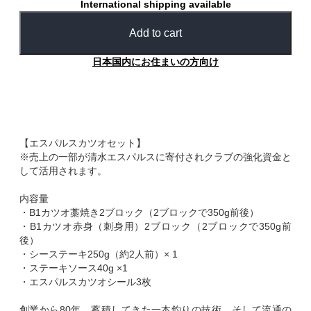
International shipping available
Add to cart
日本国内にお住まいの方向け
【エスパルスカツオセット】
※売上の一部が清水エスパルスに寄付されクラブの強化資金と
して活用されます。
内容量
・B1カツオ藁焼き2ブロック（2ブロックで350g前後）
・B1カツオ赤身（刺身用）2ブロック（2ブロックで350g前
後）
・シーステーキ250g（約2人前）× 1
・ステーキソース40g ×1
・エスパルスカツオシール3枚
創業から80年、蓄積してきた一本釣りの技術、そして流通の