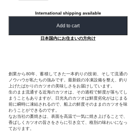
International shipping available
Add to cart
日本国内にお住まいの方向け
創業から80年、蓄積してきた一本釣りの技術、そして流通の
ノウハウが私たちの強みです。最新鋭の冷凍設備を整え、釣り
上げたばかりのカツオの美味しさをお届けしています。
生のまま流通する近海のカツオは、その過程で鮮度が落ちてし
まうこともありますが、日光丸のカツオは鮮度劣化がはじまる
前に瞬時に凍結されるので、船上の鮮度そのままのカツオを味
わうことができるのです。
なお当社の藁焼きは、表面を高温で一気に焼き上げることで、
香ばしくカツオの旨さをさらに引き立て、格別の味わいになっ
ております。