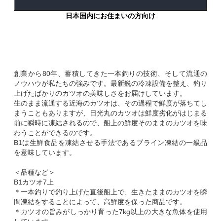
日本国内にお住まいの方向け
創業から80年、蓄積してきた一本釣りの技術、そして流通の
ノウハウが私たちの強みです。最新鋭の冷凍設備を整え、釣り
上げたばかりのカツオの美味しさをお届けしています。
生のまま流通する近海のカツオは、その過程で鮮度が落ちてし
まうこともありますが、日光丸のカツオは鮮度劣化がはじまる
前に瞬時に凍結されるので、船上の鮮度そのままのカツオを味
わうことができるのです。
B1は生鮮食品を凍結させる手法であるブライン凍結の一級品
を意味しています。
＜品種など＞
B1カツオ7上
＊一本釣りで釣り上げた直後船上で、生きたままのカツオを瞬
間凍結をすることによって、高鮮度を保った商品です。
＊カツオの旨みがしっかり育った7kg以上の大きな魚体を使用