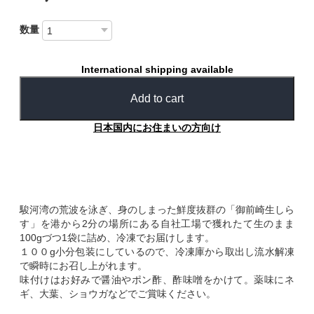
数量
International shipping available
Add to cart
日本国内にお住まいの方向け
駿河湾の荒波を泳ぎ、身のしまった鮮度抜群の「御前崎生しら
す」を港から2分の場所にある自社工場で獲れたて生のまま
100gづつ1袋に詰め、冷凍でお届けします。
１００g小分包装にしているので、冷凍庫から取出し流水解凍
で瞬時にお召し上がれます。
味付けはお好みで醤油やポン酢、酢味噌をかけて。薬味にネ
ギ、大葉、ショウガなどでご賞味ください。