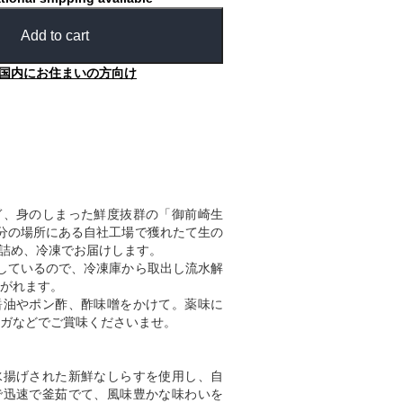
Add to cart
国内にお住まいの方向け
ぎ、身のしまった鮮度抜群の「御前崎生
分の場所にある自社工場で獲れたて生の
袋に詰め、冷凍でお届けします。
しているので、冷凍庫から取出し流水解
がれます。
醤油やポン酢、酢味噌をかけて。薬味に
ガなどでご賞味くださいませ。
水揚げされた新鮮なしらすを使用し、自
で迅速で釜茹でて、風味豊かな味わいを