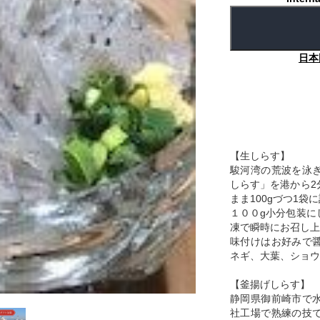
日本
【生しらす】
駿河湾の荒波を泳
しらす」を港から2
まま100gづつ1
１００g小分包装に
凍で瞬時にお召し上
味付けはお好みで
ネギ、大葉、ショウ
【釜揚げしらす】
静岡県御前崎市で
社工場で熟練の技