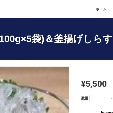
ホーム
00g×5袋)＆釜揚げしらす(
¥5,500
数量
Interna