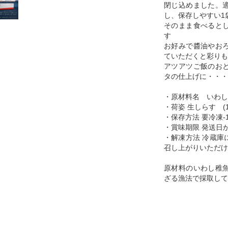
閉じ込めました。
し、保存しやすい1
そのまま食べると
す
お好みで醬油やお
ていただくと彩りも
アツアツご飯のお
タの仕上げに・・・
・原材料名 いわし
・荷姿 生しらす (1
・保存方法 要冷凍-
・賞味期限 発送日か
・解凍方法 冷蔵庫
召し上がりいただけ
原材料のいわし稚
ざる漁法で採取して