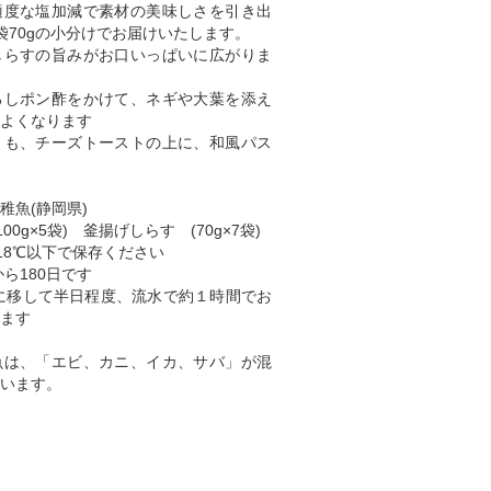
適度な塩加減で素材の美味しさを引き出
袋70gの小分けでお届けいたします。
しらすの旨みがお口いっぱいに広がりま
ろしポン酢をかけて、ネギや大葉を添え
よくなります
とも、チーズトーストの上に、和風パス
稚魚(静岡県)
00g×5袋) 釜揚げしらす (70g×7袋)
18℃以下で保存ください
ら180日です
に移して半日程度、流水で約１時間でお
ます
魚は、「エビ、カニ、イカ、サバ」が混
います。